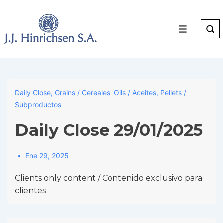
↓
Skip
to
Menu
Main
Content
Daily Close
,
Grains / Cereales
,
Oils / Aceites
,
Pellets /
Subproductos
Daily Close 29/01/2025
Ene 29, 2025
Clients only content / Contenido exclusivo para
clientes