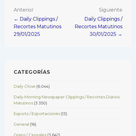
Navegación
Anterior
Siguiente
← Daily Clippings /
Daily Clippings /
de
Recortes Matutinos
Recortes Matutinos
entradas
29/01/2025
30/01/2025 →
CATEGORÍAS
Daily Close
(6.044)
Daily Morning Newspaper Clippings / Recortes Diarios
Matutinos
(3.350)
Exports / Exportaciones
(13)
General
(16)
Grains / Cereales
(3.642)