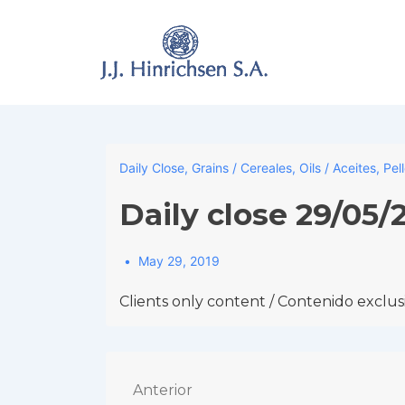
↓
Skip
to
Main
Content
Daily Close
,
Grains / Cereales
,
Oils / Aceites
,
Pel
Daily close 29/05/
May 29, 2019
Clients only content / Contenido exclusi
Navegación
Anterior