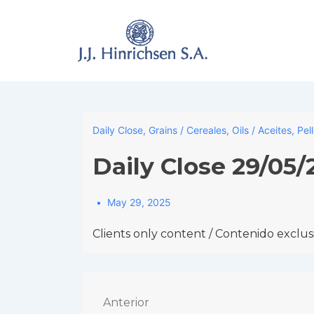
↓
Skip
to
Main
Content
Daily Close
,
Grains / Cereales
,
Oils / Aceites
,
Pel
Daily Close 29/05/
May 29, 2025
Clients only content / Contenido exclusi
Navegación
Anterior