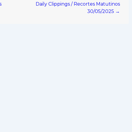
s
Daily Clippings / Recortes Matutinos
30/05/2025 →