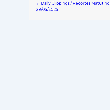
← Daily Clippings / Recortes Matutino
de
29/05/2025
entradas