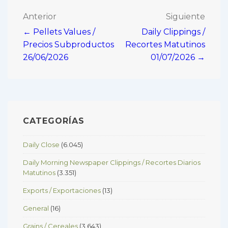
Navegación
Anterior
Siguiente
← Pellets Values /
Daily Clippings /
de
Precios Subproductos
Recortes Matutinos
entradas
26/06/2026
01/07/2026 →
CATEGORÍAS
Daily Close
(6.045)
Daily Morning Newspaper Clippings / Recortes Diarios
Matutinos
(3.351)
Exports / Exportaciones
(13)
General
(16)
Grains / Cereales
(3.643)