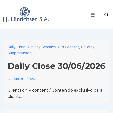
↓
Skip
to
Menu
Main
Content
Daily Close
,
Grains / Cereales
,
Oils / Aceites
,
Pellets /
Subproductos
Daily Close 30/06/2026
Jun 30, 2026
Clients only content / Contenido exclusivo para
clientes