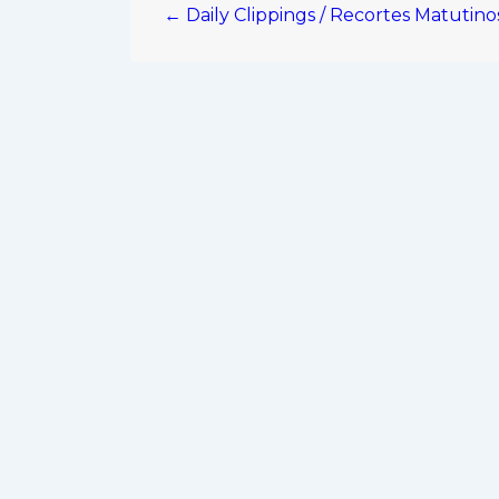
← Daily Clippings / Recortes Matutin
de
entradas