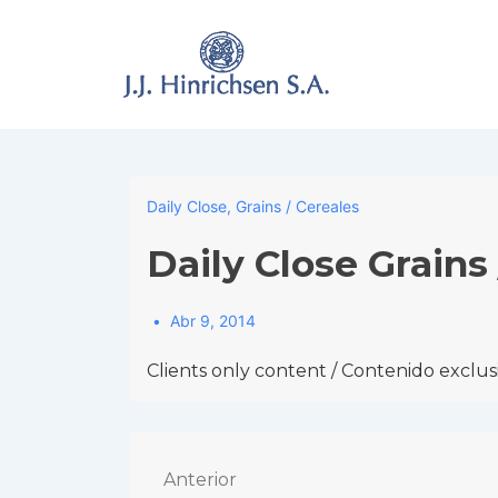
↓
Skip
to
Main
Content
Daily Close
,
Grains / Cereales
Daily Close Grains
Abr 9, 2014
Clients only content / Contenido exclusi
Navegación
Anterior