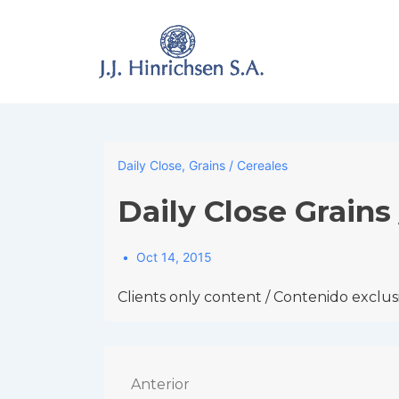
↓
Skip
to
Main
Content
Daily Close
,
Grains / Cereales
Daily Close Grains
Oct 14, 2015
Clients only content / Contenido exclusi
Navegación
Anterior