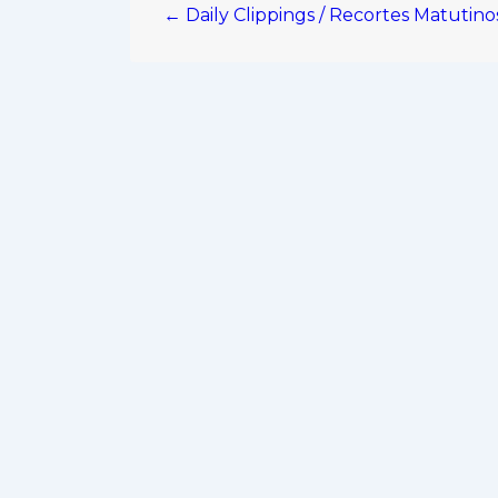
← Daily Clippings / Recortes Matutino
de
entradas