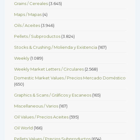
Grains / Cereales
(3.645)
Maps / Mapas
(4)
Oils / Aceites
(3.946)
Pellets / Subproductos
(3.824)
Stocks & Crushing / Molienda y Existencia
(167)
Weekly
(1.089)
Weekly Market Letters / Circulares
(2.568)
Domestic Market Values / Precios Mercado Doméstico
(650)
Graphics & Scans / Gráficos y Escaneos
(165)
Miscellaneous / Varios
(167)
Oil Values / Precios Aceites
(595)
Oil World
(166)
Pellets Values / Precios Subproductos
(654)