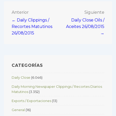
Navegación
Anterior
Siguiente
← Daily Clippings /
Daily Close Oils /
de
Recortes Matutinos
Aceites 26/08/2015
entradas
26/08/2015
→
CATEGORÍAS
Daily Close
(6.046)
Daily Morning Newspaper Clippings / Recortes Diarios
Matutinos
(3.352)
Exports / Exportaciones
(13)
General
(16)