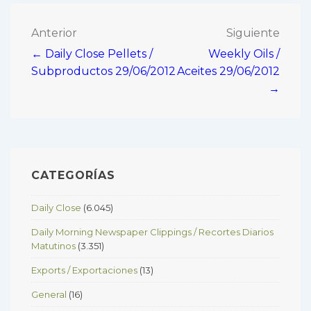
Navegación
Anterior
Siguiente
← Daily Close Pellets /
Weekly Oils /
de
Subproductos 29/06/2012
Aceites 29/06/2012
entradas
→
CATEGORÍAS
Daily Close
(6.045)
Daily Morning Newspaper Clippings / Recortes Diarios
Matutinos
(3.351)
Exports / Exportaciones
(13)
General
(16)