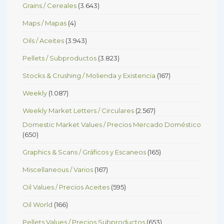
Grains / Cereales
(3.643)
Maps / Mapas
(4)
Oils / Aceites
(3.943)
Pellets / Subproductos
(3.823)
Stocks & Crushing / Molienda y Existencia
(167)
Weekly
(1.087)
Weekly Market Letters / Circulares
(2.567)
Domestic Market Values / Precios Mercado Doméstico
(650)
Graphics & Scans / Gráficos y Escaneos
(165)
Miscellaneous / Varios
(167)
Oil Values / Precios Aceites
(595)
Oil World
(166)
Pellets Values / Precios Subproductos
(653)