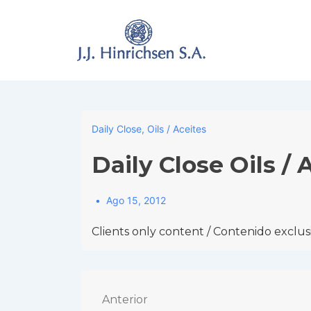
↓
Skip
to
Main
Content
Daily Close
,
Oils / Aceites
Daily Close Oils / 
Ago 15, 2012
Clients only content / Contenido exclusi
Navegación
Anterior