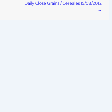
Daily Close Grains / Cereales 15/08/2012
→