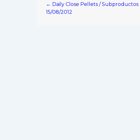
← Daily Close Pellets / Subproductos
de
15/08/2012
entradas