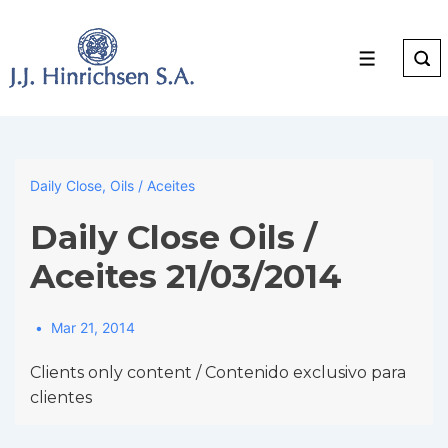
↓
Skip
to
Menu
Main
Content
Daily Close
,
Oils / Aceites
Daily Close Oils /
Aceites 21/03/2014
Mar 21, 2014
Clients only content / Contenido exclusivo para
clientes