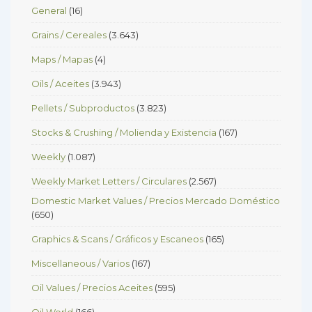
General
(16)
Grains / Cereales
(3.643)
Maps / Mapas
(4)
Oils / Aceites
(3.943)
Pellets / Subproductos
(3.823)
Stocks & Crushing / Molienda y Existencia
(167)
Weekly
(1.087)
Weekly Market Letters / Circulares
(2.567)
Domestic Market Values / Precios Mercado Doméstico
(650)
Graphics & Scans / Gráficos y Escaneos
(165)
Miscellaneous / Varios
(167)
Oil Values / Precios Aceites
(595)
Oil World
(166)