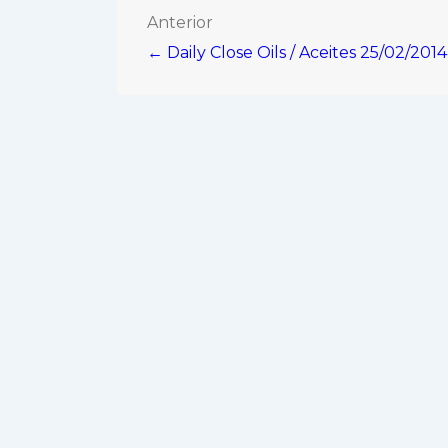
Navegación
Anterior
← Daily Close Oils / Aceites 25/02/2014
de
entradas