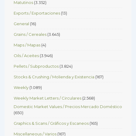
Matutinos
(3.352)
Exports / Exportaciones
(13)
General
(16)
Grains / Cereales
(3.645)
Maps / Mapas
(4)
Oils / Aceites
(3.946)
Pellets / Subproductos
(3.824)
Stocks & Crushing / Molienda y Existencia
(167)
Weekly
(1.089)
Weekly Market Letters / Circulares
(2.568)
Domestic Market Values / Precios Mercado Doméstico
(650)
Graphics & Scans / Gráficos y Escaneos
(165)
Miscellaneous / Varios
(167)