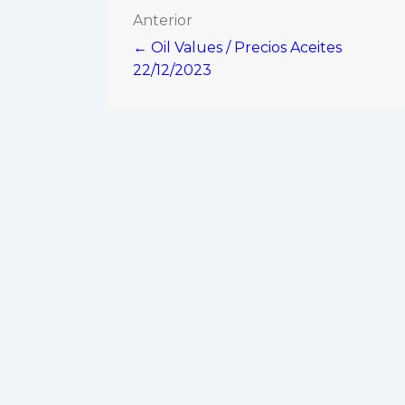
Navegación
Anterior
← Oil Values / Precios Aceites
de
22/12/2023
entradas