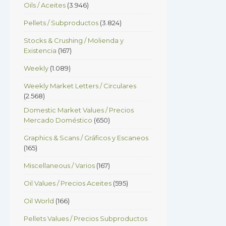
Oils / Aceites
(3.946)
Pellets / Subproductos
(3.824)
Stocks & Crushing / Molienda y
Existencia
(167)
Weekly
(1.089)
Weekly Market Letters / Circulares
(2.568)
Domestic Market Values / Precios
Mercado Doméstico
(650)
Graphics & Scans / Gráficos y Escaneos
(165)
Miscellaneous / Varios
(167)
Oil Values / Precios Aceites
(595)
Oil World
(166)
Pellets Values / Precios Subproductos