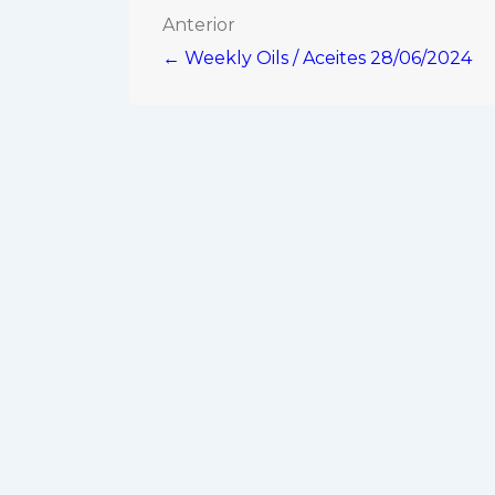
Navegación
Anterior
← Weekly Oils / Aceites 28/06/2024
de
entradas