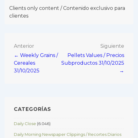
Clients only content / Contenido exclusivo para
clientes
Navegación
Anterior
Siguiente
← Weekly Grains /
Pellets Values / Precios
de
Cereales
Subproductos 31/10/2025
entradas
31/10/2025
→
CATEGORÍAS
Daily Close
(6.046)
Daily Morning Newspaper Clippings / Recortes Diarios