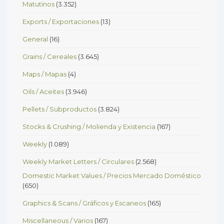
Matutinos
(3.352)
Exports / Exportaciones
(13)
General
(16)
Grains / Cereales
(3.645)
Maps / Mapas
(4)
Oils / Aceites
(3.946)
Pellets / Subproductos
(3.824)
Stocks & Crushing / Molienda y Existencia
(167)
Weekly
(1.089)
Weekly Market Letters / Circulares
(2.568)
Domestic Market Values / Precios Mercado Doméstico
(650)
Graphics & Scans / Gráficos y Escaneos
(165)
Miscellaneous / Varios
(167)