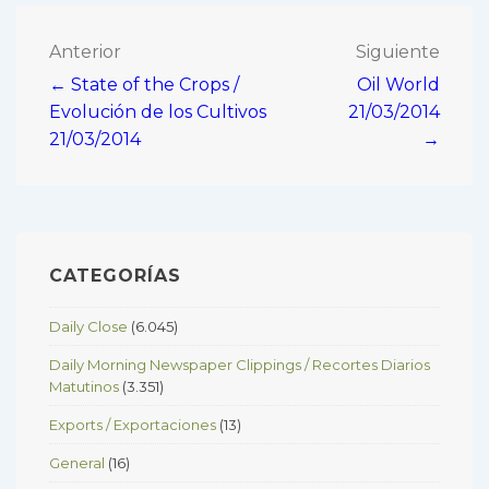
Navegación
Anterior
Siguiente
← State of the Crops /
Oil World
de
Evolución de los Cultivos
21/03/2014
entradas
21/03/2014
→
CATEGORÍAS
Daily Close
(6.045)
Daily Morning Newspaper Clippings / Recortes Diarios
Matutinos
(3.351)
Exports / Exportaciones
(13)
General
(16)