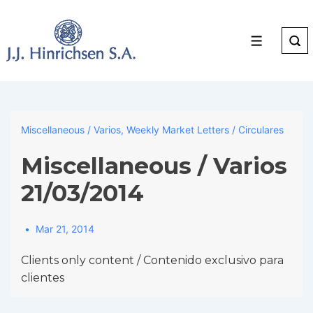
↓
Skip
to
Menu
Main
Content
Miscellaneous / Varios
,
Weekly Market Letters / Circulares
Miscellaneous / Varios
21/03/2014
Mar 21, 2014
Clients only content / Contenido exclusivo para
clientes