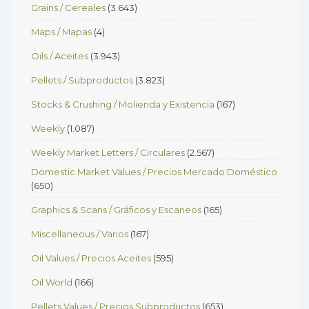
Grains / Cereales
(3.643)
Maps / Mapas
(4)
Oils / Aceites
(3.943)
Pellets / Subproductos
(3.823)
Stocks & Crushing / Molienda y Existencia
(167)
Weekly
(1.087)
Weekly Market Letters / Circulares
(2.567)
Domestic Market Values / Precios Mercado Doméstico
(650)
Graphics & Scans / Gráficos y Escaneos
(165)
Miscellaneous / Varios
(167)
Oil Values / Precios Aceites
(595)
Oil World
(166)
Pellets Values / Precios Subproductos
(653)