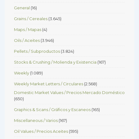
General
(16)
Grains / Cereales
(3.645)
Maps / Mapas
(4)
Oils / Aceites
(3.946)
Pellets / Subproductos
(3.824)
Stocks & Crushing / Molienda y Existencia
(167)
Weekly
(1.089)
Weekly Market Letters / Circulares
(2.568)
Domestic Market Values / Precios Mercado Doméstico
(650)
Graphics & Scans / Gráficos y Escaneos
(165)
Miscellaneous / Varios
(167)
Oil Values / Precios Aceites
(595)