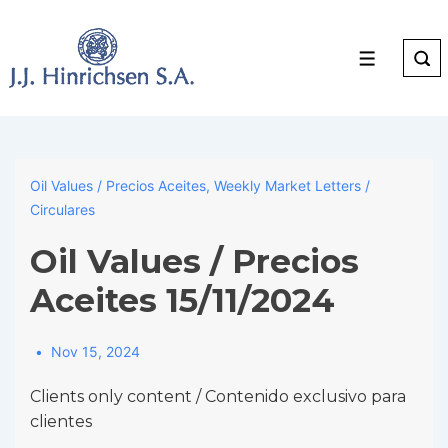
↓
Skip
to
Menu
Main
Content
Oil Values / Precios Aceites
,
Weekly Market Letters /
Circulares
Oil Values / Precios
Aceites 15/11/2024
Nov 15, 2024
Clients only content / Contenido exclusivo para
clientes