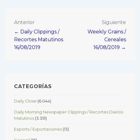
Navegación
Anterior
Siguiente
← Daily Clippings /
Weekly Grains /
de
Recortes Matutinos
Cereales
entradas
16/08/2019
16/08/2019 →
CATEGORÍAS
Daily Close
(6.044)
Daily Morning Newspaper Clippings / Recortes Diarios
Matutinos
(3.351)
Exports / Exportaciones
(13)
General
(16)