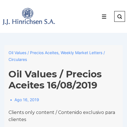
↓
Skip
to
Menu
Main
Content
Oil Values / Precios Aceites
,
Weekly Market Letters /
Circulares
Oil Values / Precios
Aceites 16/08/2019
Ago 16, 2019
Clients only content / Contenido exclusivo para
clientes