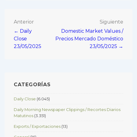
Navegación
Anterior
Siguiente
← Daily
Domestic Market Values /
de
Close
Precios Mercado Doméstico
entradas
23/05/2025
23/05/2025 →
CATEGORÍAS
Daily Close
(6.045)
Daily Morning Newspaper Clippings / Recortes Diarios
Matutinos
(3.351)
Exports / Exportaciones
(13)
General
(16)