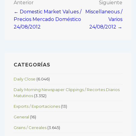
Navegación
Anterior
Siguiente
← Domestic Market Values /
Miscellaneous /
de
Precios Mercado Doméstico
Varios
entradas
24/08/2012
24/08/2012 →
CATEGORÍAS
Daily Close
(6.046)
Daily Morning Newspaper Clippings / Recortes Diarios
Matutinos
(3.352)
Exports / Exportaciones
(13)
General
(16)
Grains / Cereales
(3.645)