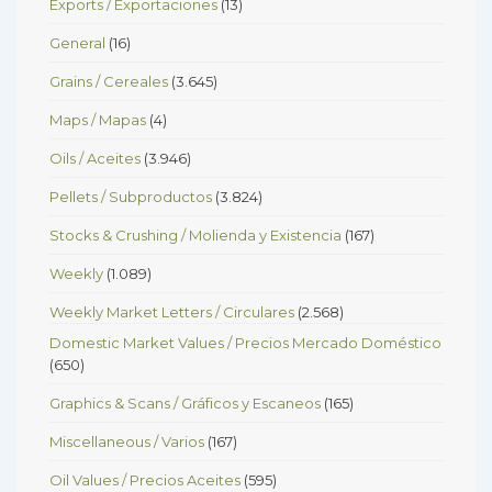
Exports / Exportaciones
(13)
General
(16)
Grains / Cereales
(3.645)
Maps / Mapas
(4)
Oils / Aceites
(3.946)
Pellets / Subproductos
(3.824)
Stocks & Crushing / Molienda y Existencia
(167)
Weekly
(1.089)
Weekly Market Letters / Circulares
(2.568)
Domestic Market Values / Precios Mercado Doméstico
(650)
Graphics & Scans / Gráficos y Escaneos
(165)
Miscellaneous / Varios
(167)
Oil Values / Precios Aceites
(595)