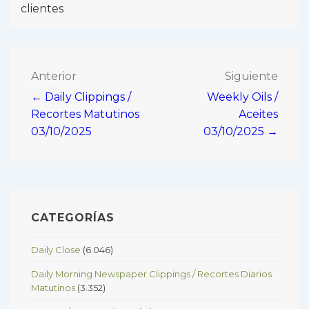
clientes
Navegación
Anterior
Siguiente
← Daily Clippings /
Weekly Oils /
de
Recortes Matutinos
Aceites
entradas
03/10/2025
03/10/2025 →
CATEGORÍAS
Daily Close
(6.046)
Daily Morning Newspaper Clippings / Recortes Diarios
Matutinos
(3.352)