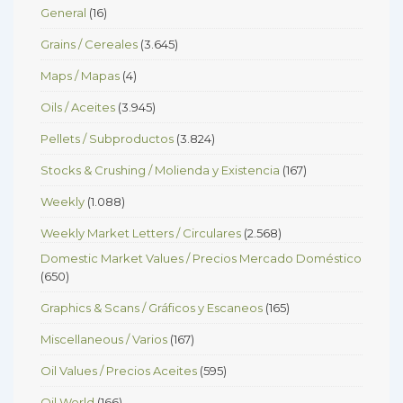
General
(16)
Grains / Cereales
(3.645)
Maps / Mapas
(4)
Oils / Aceites
(3.945)
Pellets / Subproductos
(3.824)
Stocks & Crushing / Molienda y Existencia
(167)
Weekly
(1.088)
Weekly Market Letters / Circulares
(2.568)
Domestic Market Values / Precios Mercado Doméstico
(650)
Graphics & Scans / Gráficos y Escaneos
(165)
Miscellaneous / Varios
(167)
Oil Values / Precios Aceites
(595)
Oil World
(166)