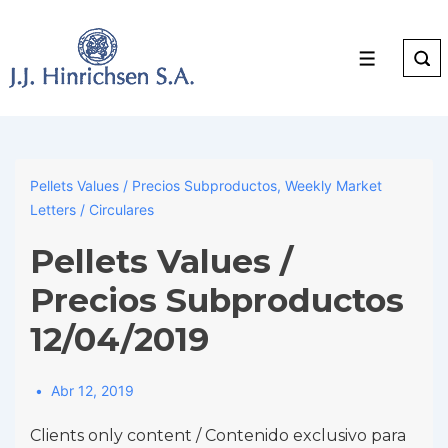
↓
Skip
to
Menu
Main
Content
Pellets Values / Precios Subproductos
,
Weekly Market
Letters / Circulares
Pellets Values /
Precios Subproductos
12/04/2019
Abr 12, 2019
Clients only content / Contenido exclusivo para