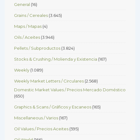
General
(16)
Grains / Cereales
(3.645)
Maps / Mapas
(4)
Oils / Aceites
(3.946)
Pellets / Subproductos
(3.824)
Stocks & Crushing / Molienda y Existencia
(167)
Weekly
(1.089)
Weekly Market Letters / Circulares
(2.568)
Domestic Market Values / Precios Mercado Doméstico
(650)
Graphics & Scans / Gráficos y Escaneos
(165)
Miscellaneous / Varios
(167)
Oil Values / Precios Aceites
(595)
Oil World
(166)