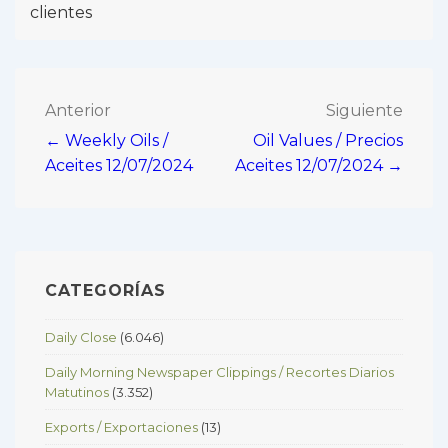
clientes
Navegación
Anterior
Siguiente
← Weekly Oils /
Oil Values / Precios
de
Aceites 12/07/2024
Aceites 12/07/2024 →
entradas
CATEGORÍAS
Daily Close
(6.046)
Daily Morning Newspaper Clippings / Recortes Diarios
Matutinos
(3.352)
Exports / Exportaciones
(13)