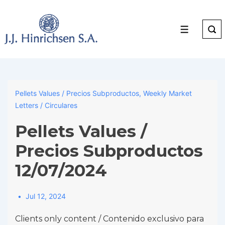
↓
Skip
to
Menu
Main
Content
Pellets Values / Precios Subproductos
,
Weekly Market
Letters / Circulares
Pellets Values /
Precios Subproductos
12/07/2024
Jul 12, 2024
Clients only content / Contenido exclusivo para