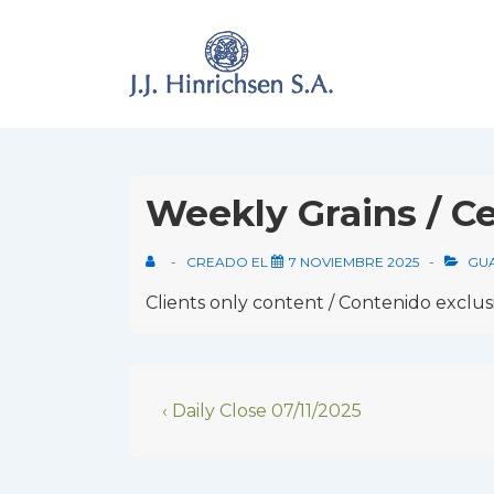
↓
Skip
to
Main
Content
Weekly Grains / Ce
CREADO EL
7 NOVIEMBRE 2025
GU
Clients only content / Contenido exclusi
Navegación
Previous
‹ Daily Close 07/11/2025
Post
de
is
entradas