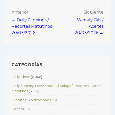
Navegación
Anterior
Siguiente
← Daily Clippings /
Weekly Oils /
de
Recortes Matutinos
Aceites
entradas
20/03/2026
20/03/2026 →
CATEGORÍAS
Daily Close
(6.046)
Daily Morning Newspaper Clippings / Recortes Diarios
Matutinos
(3.352)
Exports / Exportaciones
(13)
General
(16)