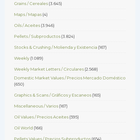
Grains / Cereales
(3.645)
Maps / Mapas
(4)
Oils / Aceites
(3.946)
Pellets / Subproductos
(3.824)
Stocks & Crushing / Molienda y Existencia
(167)
Weekly
(1.089)
Weekly Market Letters / Circulares
(2.568)
Domestic Market Values / Precios Mercado Doméstico
(650)
Graphics & Scans / Gráficos y Escaneos
(165)
Miscellaneous / Varios
(167)
Oil Values / Precios Aceites
(595)
Oil World
(166)
Pellets Values / Precios Subproductos
(654)