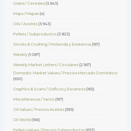
Grains / Cereales
(3.643)
Maps / Mapas
(4)
Oils / Aceites
(3.943)
Pellets / Subproductos
(3.823)
Stocks & Crushing / Molienda y Existencia
(167)
Weekly
(1.087)
Weekly Market Letters / Circulares
(2.567)
Domestic Market Values / Precios Mercado Doméstico
(650)
Graphics & Scans / Gráficos y Escaneos
(165)
Miscellaneous / Varios
(167)
Oil Values / Precios Aceites
(595)
Oil World
(166)
Pellets Values / Precios Subproductos
(653)