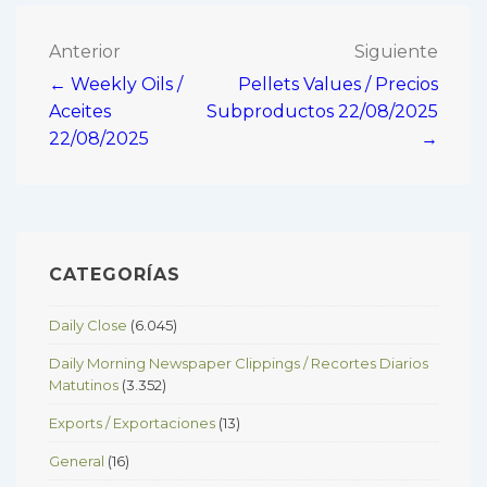
Navegación
Anterior
Siguiente
← Weekly Oils /
Pellets Values / Precios
de
Aceites
Subproductos 22/08/2025
entradas
22/08/2025
→
CATEGORÍAS
Daily Close
(6.045)
Daily Morning Newspaper Clippings / Recortes Diarios
Matutinos
(3.352)
Exports / Exportaciones
(13)
General
(16)