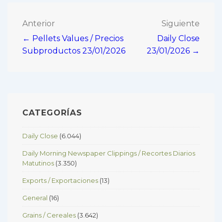
Navegación
Anterior
Siguiente
← Pellets Values / Precios
Daily Close
de
Subproductos 23/01/2026
23/01/2026 →
entradas
CATEGORÍAS
Daily Close
(6.044)
Daily Morning Newspaper Clippings / Recortes Diarios
Matutinos
(3.350)
Exports / Exportaciones
(13)
General
(16)
Grains / Cereales
(3.642)