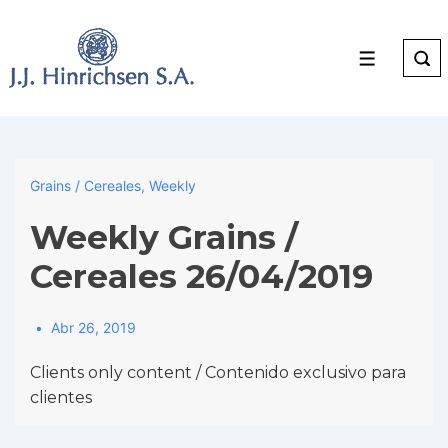
↓
Skip
to
Menu
Main
Content
Grains / Cereales
,
Weekly
Weekly Grains /
Cereales 26/04/2019
Abr 26, 2019
Clients only content / Contenido exclusivo para
clientes