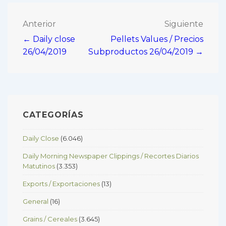
Navegación
Anterior
Siguiente
← Daily close
Pellets Values / Precios
de
26/04/2019
Subproductos 26/04/2019 →
entradas
CATEGORÍAS
Daily Close
(6.046)
Daily Morning Newspaper Clippings / Recortes Diarios
Matutinos
(3.353)
Exports / Exportaciones
(13)
General
(16)
Grains / Cereales
(3.645)