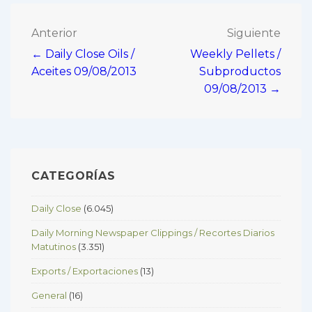
Navegación
Anterior
Siguiente
← Daily Close Oils /
Weekly Pellets /
de
Aceites 09/08/2013
Subproductos
entradas
09/08/2013 →
CATEGORÍAS
Daily Close
(6.045)
Daily Morning Newspaper Clippings / Recortes Diarios
Matutinos
(3.351)
Exports / Exportaciones
(13)
General
(16)