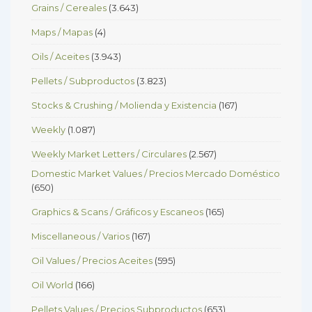
Grains / Cereales
(3.643)
Maps / Mapas
(4)
Oils / Aceites
(3.943)
Pellets / Subproductos
(3.823)
Stocks & Crushing / Molienda y Existencia
(167)
Weekly
(1.087)
Weekly Market Letters / Circulares
(2.567)
Domestic Market Values / Precios Mercado Doméstico
(650)
Graphics & Scans / Gráficos y Escaneos
(165)
Miscellaneous / Varios
(167)
Oil Values / Precios Aceites
(595)
Oil World
(166)
Pellets Values / Precios Subproductos
(653)