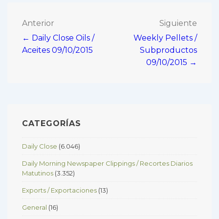
Navegación
Anterior
Siguiente
← Daily Close Oils /
Weekly Pellets /
de
Aceites 09/10/2015
Subproductos
entradas
09/10/2015 →
CATEGORÍAS
Daily Close
(6.046)
Daily Morning Newspaper Clippings / Recortes Diarios
Matutinos
(3.352)
Exports / Exportaciones
(13)
General
(16)