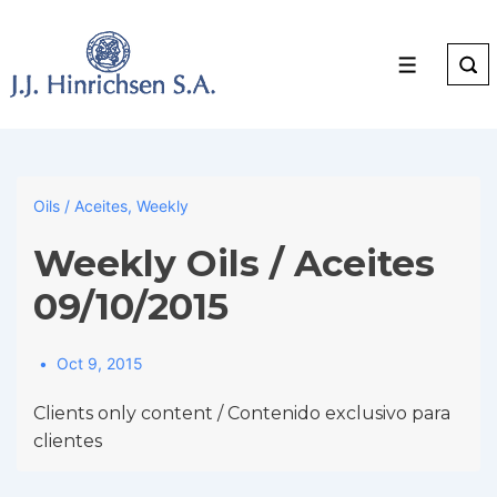
↓
Skip
to
Menu
Main
Content
Oils / Aceites
,
Weekly
Weekly Oils / Aceites
09/10/2015
Oct 9, 2015
Clients only content / Contenido exclusivo para
clientes