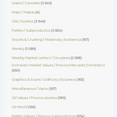
Grains / Cereales
(3.645)
Maps / Mapas
(4)
Oils / Aceites
(3.946)
Pellets / Subproductos
(3.824)
Stocks & Crushing / Molienda y Existencia
(167)
Weekly
(1.089)
Weekly Market Letters / Circulares
(2.568)
Domestic Market Values / Precios Mercado Doméstico
(650)
Graphics & Scans / Gráficos y Escaneos
(165)
Miscellaneous / Varios
(167)
Oil Values / Precios Aceites
(595)
Oil World
(166)
Pellets Values / Precios Subproductos
(654)