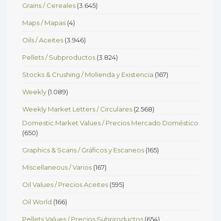
Grains / Cereales
(3.645)
Maps / Mapas
(4)
Oils / Aceites
(3.946)
Pellets / Subproductos
(3.824)
Stocks & Crushing / Molienda y Existencia
(167)
Weekly
(1.089)
Weekly Market Letters / Circulares
(2.568)
Domestic Market Values / Precios Mercado Doméstico
(650)
Graphics & Scans / Gráficos y Escaneos
(165)
Miscellaneous / Varios
(167)
Oil Values / Precios Aceites
(595)
Oil World
(166)
Pellets Values / Precios Subproductos
(654)