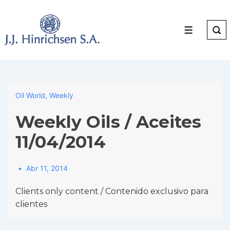
↓
Skip
to
Menu
Main
Content
Oil World
,
Weekly
Weekly Oils / Aceites
11/04/2014
Abr 11, 2014
Clients only content / Contenido exclusivo para
clientes