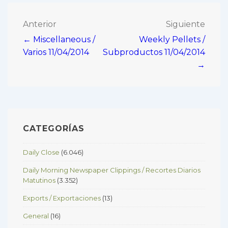
Navegación
Anterior
Siguiente
← Miscellaneous /
Weekly Pellets /
de
Varios 11/04/2014
Subproductos 11/04/2014
entradas
→
CATEGORÍAS
Daily Close
(6.046)
Daily Morning Newspaper Clippings / Recortes Diarios
Matutinos
(3.352)
Exports / Exportaciones
(13)
General
(16)