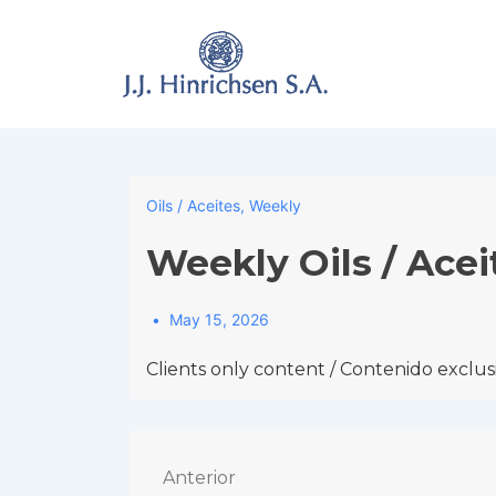
↓
Skip
to
Main
Content
Oils / Aceites
,
Weekly
Weekly Oils / Acei
May 15, 2026
Clients only content / Contenido exclusi
Navegación
Anterior