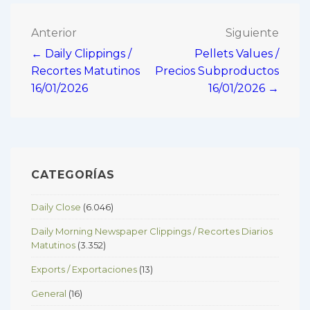
Navegación
Anterior
Siguiente
← Daily Clippings /
Pellets Values /
de
Recortes Matutinos
Precios Subproductos
entradas
16/01/2026
16/01/2026 →
CATEGORÍAS
Daily Close
(6.046)
Daily Morning Newspaper Clippings / Recortes Diarios
Matutinos
(3.352)
Exports / Exportaciones
(13)
General
(16)