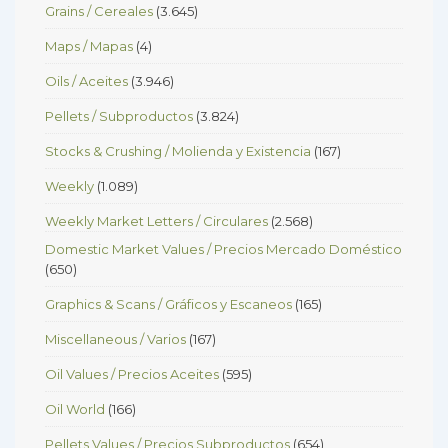
Grains / Cereales
(3.645)
Maps / Mapas
(4)
Oils / Aceites
(3.946)
Pellets / Subproductos
(3.824)
Stocks & Crushing / Molienda y Existencia
(167)
Weekly
(1.089)
Weekly Market Letters / Circulares
(2.568)
Domestic Market Values / Precios Mercado Doméstico
(650)
Graphics & Scans / Gráficos y Escaneos
(165)
Miscellaneous / Varios
(167)
Oil Values / Precios Aceites
(595)
Oil World
(166)
Pellets Values / Precios Subproductos
(654)