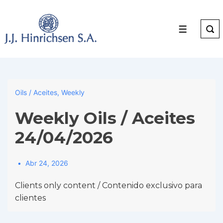
↓
Skip
to
Menu
Main
Content
Oils / Aceites
,
Weekly
Weekly Oils / Aceites
24/04/2026
Abr 24, 2026
Clients only content / Contenido exclusivo para
clientes