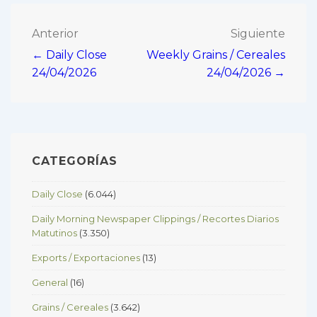
Navegación
Anterior
Siguiente
← Daily Close
Weekly Grains / Cereales
de
24/04/2026
24/04/2026 →
entradas
CATEGORÍAS
Daily Close
(6.044)
Daily Morning Newspaper Clippings / Recortes Diarios
Matutinos
(3.350)
Exports / Exportaciones
(13)
General
(16)
Grains / Cereales
(3.642)