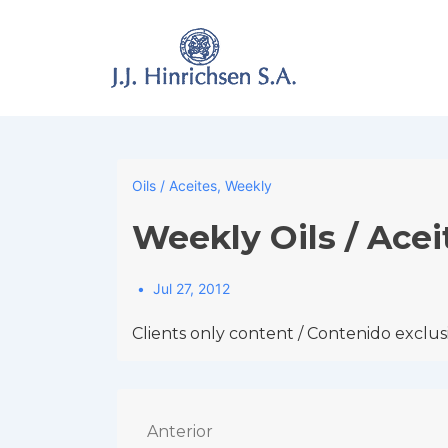
↓
Skip
to
Main
Content
Oils / Aceites
,
Weekly
Weekly Oils / Acei
Jul 27, 2012
Clients only content / Contenido exclusi
Navegación
Anterior