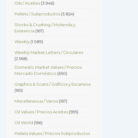
Oils / Aceites
(3.946)
Pellets / Subproductos
(3.824)
Stocks & Crushing / Molienda y
Existencia
(167)
Weekly
(1.089)
Weekly Market Letters / Circulares
(2.568)
Domestic Market Values / Precios
Mercado Doméstico
(650)
Graphics & Scans / Gráficos y Escaneos
(165)
Miscellaneous / Varios
(167)
Oil Values / Precios Aceites
(595)
Oil World
(166)
Pellets Values / Precios Subproductos