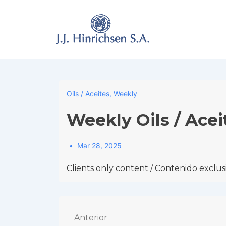
↓
Skip
to
Main
Content
Oils / Aceites
,
Weekly
Weekly Oils / Acei
Mar 28, 2025
Clients only content / Contenido exclusi
Navegación
Anterior