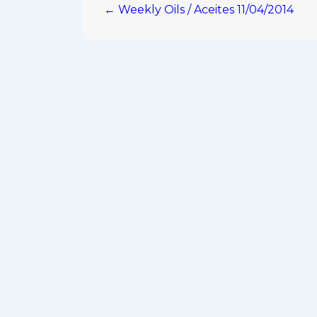
← Weekly Oils / Aceites 11/04/2014
de
entradas