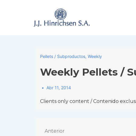
↓
Skip
to
Main
Content
Pellets / Subproductos
,
Weekly
Weekly Pellets / 
Abr 11, 2014
Clients only content / Contenido exclusi
Navegación
Anterior