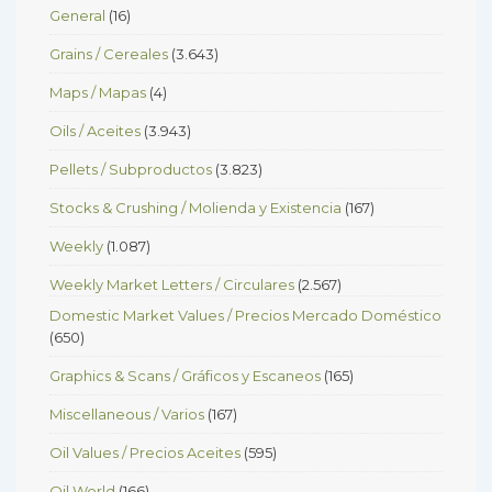
General
(16)
Grains / Cereales
(3.643)
Maps / Mapas
(4)
Oils / Aceites
(3.943)
Pellets / Subproductos
(3.823)
Stocks & Crushing / Molienda y Existencia
(167)
Weekly
(1.087)
Weekly Market Letters / Circulares
(2.567)
Domestic Market Values / Precios Mercado Doméstico
(650)
Graphics & Scans / Gráficos y Escaneos
(165)
Miscellaneous / Varios
(167)
Oil Values / Precios Aceites
(595)
Oil World
(166)