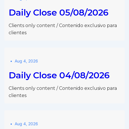
Daily Close 05/08/2026
Clients only content / Contenido exclusivo para
clientes
Aug 4, 2026
Daily Close 04/08/2026
Clients only content / Contenido exclusivo para
clientes
Aug 4, 2026