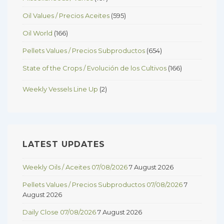
Oil Values / Precios Aceites
(595)
Oil World
(166)
Pellets Values / Precios Subproductos
(654)
State of the Crops / Evolución de los Cultivos
(166)
Weekly Vessels Line Up
(2)
LATEST UPDATES
Weekly Oils / Aceites 07/08/2026
7 August 2026
Pellets Values / Precios Subproductos 07/08/2026
7
August 2026
Daily Close 07/08/2026
7 August 2026