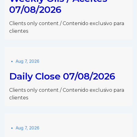
07/08/2026
Clients only content / Contenido exclusivo para
clientes
Aug 7, 2026
Daily Close 07/08/2026
Clients only content / Contenido exclusivo para
clientes
Aug 7, 2026