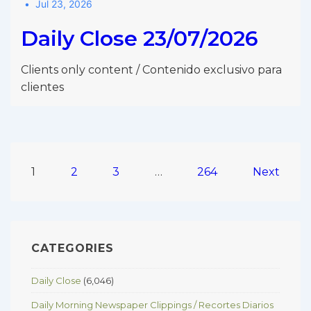
Jul 23, 2026
Daily Close 23/07/2026
Clients only content / Contenido exclusivo para
clientes
Posts
1
2
3
…
264
Next
pagination
CATEGORIES
Daily Close
(6,046)
Daily Morning Newspaper Clippings / Recortes Diarios